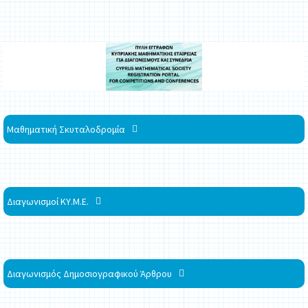
Μαθηματική Σκυταλοδρομία
Διαγωνισμοί ΚΥ.Μ.Ε.
Διαγωνισμός Δημοσιογραφικού Άρθρου