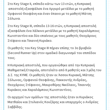
Στο Key Stage II, επίπεδο κάτω των 13 ετών, η Κυπριακή
αποστολή εξασφάλισε ένα Αργυρό μετάλλιο με το μαθητή
Ορφανού Θεοφάνη και έναν έπαινο με το μαθητή Μάτση
Σόλωνα.
Στο Key Stage III, επίπεδο 13-16 ετών, η Κυπριακή αποστολή
εξασφάλισε ένα Χάλκινο μετάλλιο με το μαθητή Χαραλάμπους
Κωνσταντίνο και δύο επαίνους με τους μαθητές Θεοχάρους
Στέφανο και Τσιαννή Κυριάκο.
Οι μαθητές του Key Stage III πήραν επίσης το 3ο βραβείο
(Second Runner Up) στον ομαδικό διαγωνισμό του επιπέδου
τους.
Η Κυπριακή αποστολή, που οργανώθηκε από την Κυπριακή
Μαθηματική Εταιρεία, αποτελείτο από 8 μαθητές και 3 μέλη του
Δ.Σ. της ΚΥΜΕ. Οι μαθητές ήταν οι: Άσσου Κυριακή, Μάτσης
Σόλωνας, Ορφανού Θεοφάνης, Πακκουτής Ανδρέας,
Θεοχάρους Στέφανος, Μαυροθέρης Νικόλαος, Τσιαννής
Κυριάκος και Χαραλάμπους Κωνσταντίνος.
Οι αρχηγοί των ομάδων της αποστολής ήταν οι Κυριάκος
Ματθαίου και Στυλιανός Κουζάρης και υπαρχηγός ο Ανδρέας
Σαββίδης.