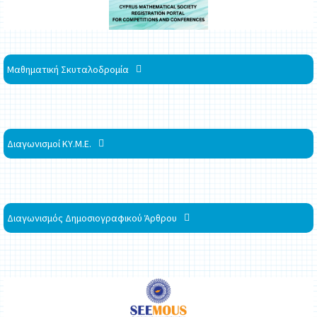
Μαθηματική Σκυταλοδρομία
Διαγωνισμοί ΚΥ.Μ.Ε.
Διαγωνισμός Δημοσιογραφικού Άρθρου