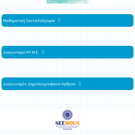
Μαθηματική Σκυταλοδρομία
Διαγωνισμοί ΚΥ.Μ.Ε.
Διαγωνισμός Δημοσιογραφικού Άρθρου