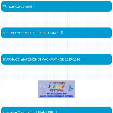
Ύλη και Κανονισμοί
ΔΙΑΓΩΝΙΣΜΟΣ ΖΩΗ-ΙΔΕΑ-ΚΑΙΝΟΤΟΜΙΑ
ΕΠΑΡΧΙΑΚΟΙ ΔΙΑΓΩΝΙΣΜΟΙ ΜΑΘΗΜΑΤΙΚΩΝ 2025-2026
Κυπριακή Ολυμπιάδα STEAME PBL