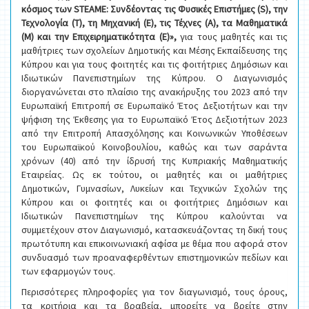
κόσμος των
STEAME
: Συνδέοντας τις Φυσικές Επιστήμες (
S
), την
Τεχνολογία (
T
), τη Μηχανική (
E
), τις Τέχνες (Α), τα Μαθηματικά
(Μ) και την Επιχειρηματικότητα (Ε)»,
για τους μαθητές και τις
μαθήτριες των σχολείων Δημοτικής και Μέσης Εκπαίδευσης της
Κύπρου και για τους φοιτητές και τις φοιτήτριες Δημόσιων και
Ιδιωτικών Πανεπιστημίων της Κύπρου. Ο Διαγωνισμός
διοργανώνεται στο πλαίσιο της ανακήρυξης του 2023 από την
Ευρωπαϊκή Επιτροπή σε Ευρωπαϊκό Έτος Δεξιοτήτων και την
ψήφιση της Έκθεσης για το Ευρωπαϊκό Έτος Δεξιοτήτων 2023
από την Επιτροπή Απασχόλησης και Κοινωνικών Υποθέσεων
του Ευρωπαϊκού Κοινοβουλίου, καθώς και των σαράντα
χρόνων (40) από την ίδρυσή της Κυπριακής Μαθηματικής
Εταιρείας. Ως εκ τούτου, οι μαθητές και οι μαθήτριες
Δημοτικών, Γυμνασίων, Λυκείων και Τεχνικών Σχολών της
Κύπρου και οι φοιτητές και οι φοιτήτριες Δημόσιων και
Ιδιωτικών Πανεπιστημίων της Κύπρου καλούνται να
συμμετέχουν στον Διαγωνισμό, κατασκευάζοντας τη δική τους
πρωτότυπη και επικοινωνιακή αφίσα με θέμα που αφορά στον
συνδυασμό των προαναφερθέντων επιστημονικών πεδίων και
των εφαρμογών τους.
Περισσότερες πληροφορίες για τον διαγωνισμό, τους όρους,
τα κριτήρια και τα βραβεία, μπορείτε να βρείτε στην