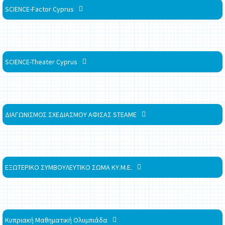
SCIENCE-Factor Cyprus
SCIENCE-Theater Cyprus
ΔΙΑΓΩΝΙΣΜΟΣ ΣΧΕΔΙΑΣΜΟΥ ΑΦΙΣΑΣ STEAME
ΕΞΩΤΕΡΙΚΟ ΣΥΜΒΟΥΛΕΥΤΙΚΟ ΣΩΜΑ ΚΥ.Μ.Ε.
Κυπριακή Μαθηματική Ολυμπιάδα