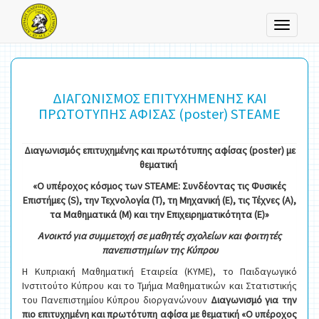
Toggle
navigati
ΔΙΑΓΩΝΙΣΜΟΣ ΕΠΙΤΥΧΗΜΕΝΗΣ ΚΑΙ
ΠΡΩΤΟΤΥΠΗΣ ΑΦΙΣΑΣ (poster) STEAME
Διαγωνισμός επιτυχημένης και πρωτότυπης αφίσας (
poster) με
θεματική
«Ο υπέροχος κόσμος των
STEAME
: Συνδέοντας τις Φυσικές
Επιστήμες (
S
), την Τεχνολογία (
T
), τη Μηχανική (
E
), τις Τέχνες (Α),
τα Μαθηματικά (Μ) και την Επιχειρηματικότητα (Ε)»
Ανοικτό για συμμετοχή σε μαθητές σχολείων και φοιτητές
πανεπιστημίων της Κύπρου
Η Κυπριακή Μαθηματική Εταιρεία (ΚΥΜΕ), το Παιδαγωγικό
Ινστιτούτο Κύπρου και το Τμήμα Μαθηματικών και Στατιστικής
του Πανεπιστημίου Κύπρου διοργανώνουν
Διαγωνισμό για την
πιο επιτυχημένη και πρωτότυπη αφίσα με θεματική
«Ο υπέροχος