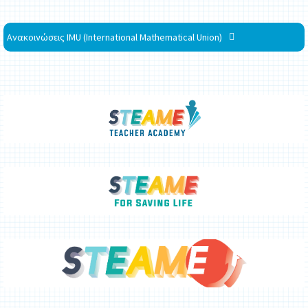
Ανακοινώσεις IMU (International Mathematical Union)