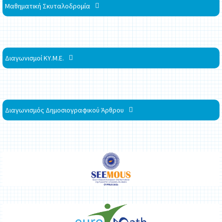
Μαθηματική Σκυταλοδρομία
Διαγωνισμοί ΚΥ.Μ.Ε.
Διαγωνισμός Δημοσιογραφικού Άρθρου