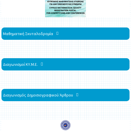
Μαθηματική Σκυταλοδρομία
Διαγωνισμοί ΚΥ.Μ.Ε.
Διαγωνισμός Δημοσιογραφικού Άρθρου