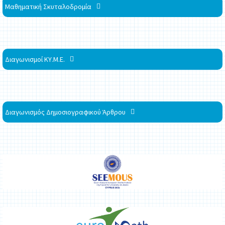
Μαθηματική Σκυταλοδρομία
Διαγωνισμοί ΚΥ.Μ.Ε.
Διαγωνισμός Δημοσιογραφικού Άρθρου