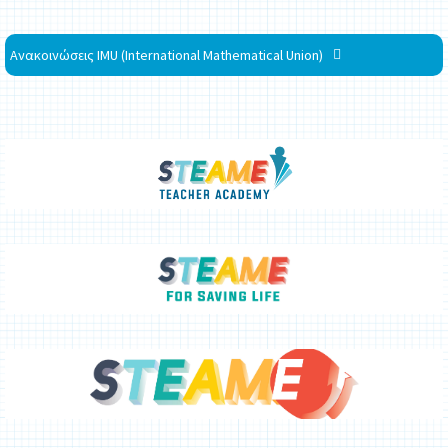
Ανακοινώσεις IMU (International Mathematical Union)