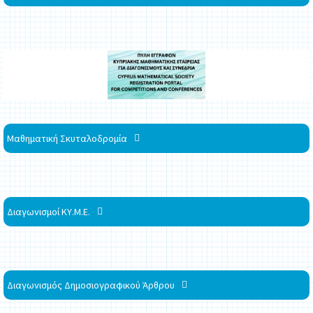
Μαθηματική Σκυταλοδρομία
Διαγωνισμοί ΚΥ.Μ.Ε.
Διαγωνισμός Δημοσιογραφικού Άρθρου