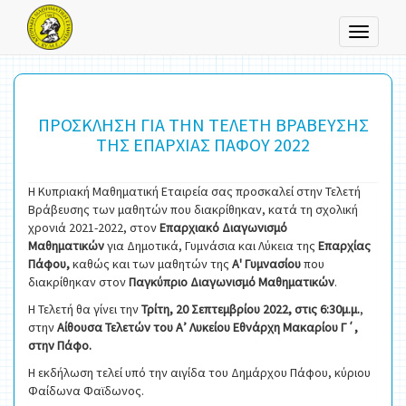
Toggle
navigati
ΠΡΟΣΚΛΗΣΗ ΓΙΑ ΤΗΝ ΤΕΛΕΤΗ ΒΡΑΒΕΥΣΗΣ
ΤΗΣ ΕΠΑΡΧΙΑΣ ΠΑΦΟΥ 2022
Η Κυπριακή Μαθηματική Εταιρεία σας προσκαλεί στην Τελετή
Βράβευσης των μαθητών που διακρίθηκαν, κατά τη σχολική
χρονιά 2021-2022, στον
Επαρχιακό Διαγωνισμό
Μαθηματικών
για Δημοτικά, Γυμνάσια και Λύκεια της
Επαρχίας
Πάφου,
καθώς και των μαθητών της
Α' Γυμνασίου
που
διακρίθηκαν στον
Παγκύπριο Διαγωνισμό Μαθηματικών
.
Η Τελετή θα γίνει την
Τρίτη, 20 Σεπτεμβρίου 2022, στις 6:30μ.μ.
,
στην
Αίθουσα Τελετών του Α’ Λυκείου Εθνάρχη Μακαρίου Γ΄,
στην Πάφο.
Η εκδήλωση τελεί υπό την αιγίδα του Δημάρχου Πάφου, κύριου
Φαίδωνα Φαϊδωνος.