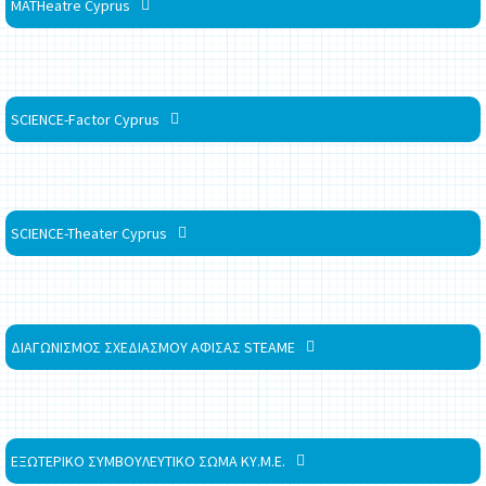
MATHeatre Cyprus
SCIENCE-Factor Cyprus
SCIENCE-Theater Cyprus
ΔΙΑΓΩΝΙΣΜΟΣ ΣΧΕΔΙΑΣΜΟΥ ΑΦΙΣΑΣ STEAME
ΕΞΩΤΕΡΙΚΟ ΣΥΜΒΟΥΛΕΥΤΙΚΟ ΣΩΜΑ ΚΥ.Μ.Ε.