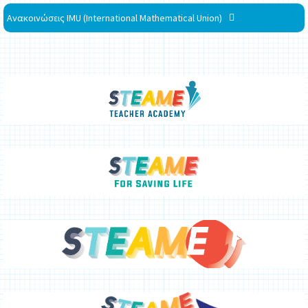
Ανακοινώσεις IMU (International Mathematical Union)