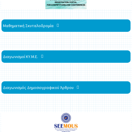
Μαθηματική Σκυταλοδρομία
Διαγωνισμοί ΚΥ.Μ.Ε.
Διαγωνισμός Δημοσιογραφικού Άρθρου