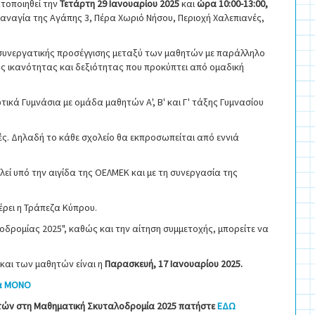
τοποιηθεί την
Τετάρτη 29 Ιανουαρίου 2025
και
ώρα 10:00-13:00,
Παναγία της Αγάπης 3, Πέρα Χωριό Νήσου, Περιοχή Χαλεπιανές,
 συνεργατικής προσέγγισης μεταξύ των μαθητών με παράλληλο
ης ικανότητας και δεξιότητας που προκύπτει από ομαδική
ικά Γυμνάσια με ομάδα μαθητών Α', Β' και Γ' τάξης Γυμνασίου
ές. Δηλαδή το κάθε σχολείο θα εκπροσωπείται από εννιά
εί υπό την αιγίδα της ΟΕΛΜΕΚ και με τη συνεργασία της
έρει η Τράπεζα Κύπρου.
δρομίας 2025", καθώς και την αίτηση συμμετοχής, μπορείτε να
και των μαθητών είναι η
Παρασκευή, 17 Ιανουαρίου 2025.
ια ΜΟΝΟ
θητών στη Μαθηματική Σκυταλοδρομία 2025 πατήστε
ΕΔΩ