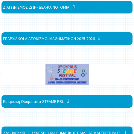
ΔΙΑΓΩΝΙΣΜΟΣ ΖΩΗ-ΙΔΕΑ-ΚΑΙΝΟΤΟΜΙΑ
ΕΠΑΡΧΙΑΚΟΙ ΔΙΑΓΩΝΙΣΜΟΙ ΜΑΘΗΜΑΤΙΚΩΝ 2025-2026
Κυπριακή Ολυμπιάδα STEAME PBL
27ο ΠΑΓΚΥΠΡΙΟ ΣΥΝΕΔΡΙΟ ΜΑΘΗΜΑΤΙΚΗΣ ΠΑΙΔΕΙΑΣ ΚΑΙ ΕΠΙΣΤΗΜΗΣ