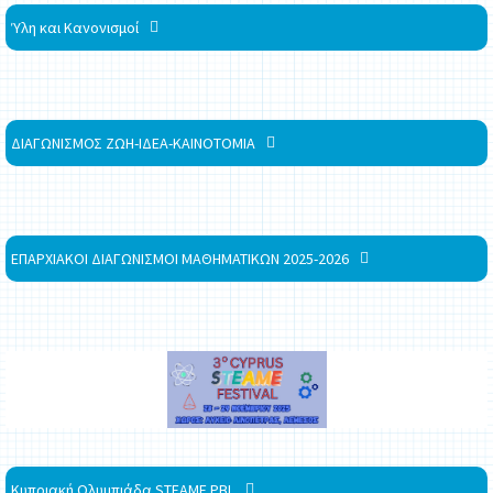
Ύλη και Κανονισμοί
ΔΙΑΓΩΝΙΣΜΟΣ ΖΩΗ-ΙΔΕΑ-ΚΑΙΝΟΤΟΜΙΑ
ΕΠΑΡΧΙΑΚΟΙ ΔΙΑΓΩΝΙΣΜΟΙ ΜΑΘΗΜΑΤΙΚΩΝ 2025-2026
Κυπριακή Ολυμπιάδα STEAME PBL